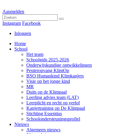
Aanmelden
Instagram
Facebook
Inloggen
Home
School
Het team
Schoolgids 2025-2026
Onderwijskundige ontwikkelingen
Peuteropvang KlimOp
BSO Humankind Klimkanjers
Visie op het jonge kind
MR
Duits op de Klimpaal
Leerling advies team (LAT)
Leerplicht en recht op verlof
Kanjertraining op De Klimpaal
Stichting Essentius
Schoolondersteuningsprofiel
Nieuws
Algemeen nieuws