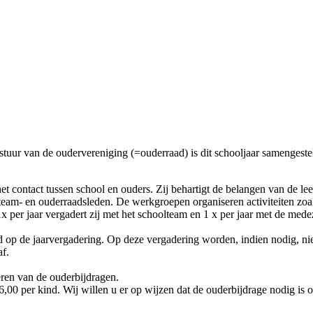
uur van de oudervereniging (=ouderraad) is dit schooljaar samengestel
 contact tussen school en ouders. Zij behartigt de belangen van de leerl
am- en ouderraadsleden. De werkgroepen organiseren activiteiten zoals 
x per jaar vergadert zij met het schoolteam en 1 x per jaar met de med
egd op de jaarvergadering. Op deze vergadering worden, indien nodig, 
af.
eren van de ouderbijdragen.
,00 per kind. Wij willen u er op wijzen dat de ouderbijdrage nodig is o