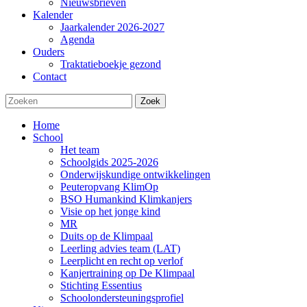
Nieuwsbrieven
Kalender
Jaarkalender 2026-2027
Agenda
Ouders
Traktatieboekje gezond
Contact
Zoek
Home
School
Het team
Schoolgids 2025-2026
Onderwijskundige ontwikkelingen
Peuteropvang KlimOp
BSO Humankind Klimkanjers
Visie op het jonge kind
MR
Duits op de Klimpaal
Leerling advies team (LAT)
Leerplicht en recht op verlof
Kanjertraining op De Klimpaal
Stichting Essentius
Schoolondersteuningsprofiel